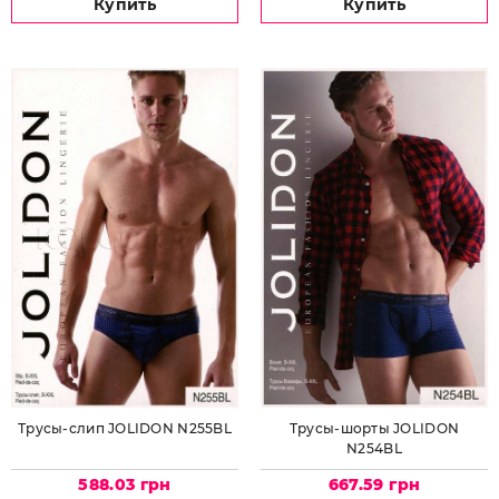
Купить
Купить
Трусы-слип JOLIDON N255BL
Трусы-шорты JOLIDON
N254BL
588.03 грн
667.59 грн