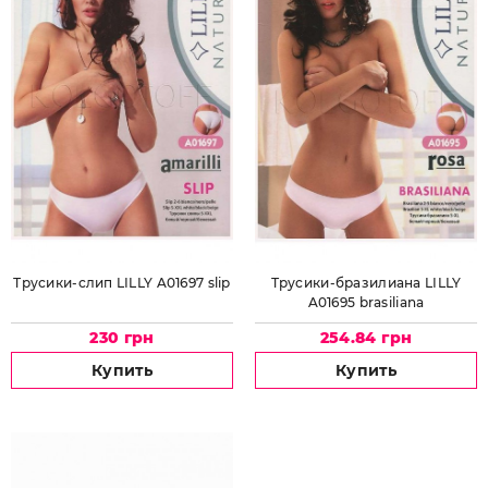
Трусики-слип LILLY A01697 slip
Трусики-бразилиана LILLY
A01695 brasiliana
230 грн
254.84 грн
Купить
Купить