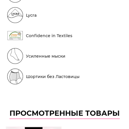
Lycra
Conf​idence in Textiles
Усиленные мыски
Шортики без Ластовицы
ПРОСМОТРЕННЫЕ ТОВАРЫ