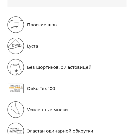
Плоские швы
Lycra
Без шортиков, с Ластовицей
Oeko Tex 100
Усиленные мыски
Эластан одинарной обкрутки