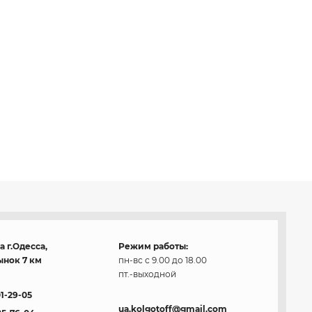
 г.Одесса,
Режим работы:
нок 7 км
пн-вс с 9.00 до 18.00
пт.-выходной
01-29-05
ua.kolgotoff@gmail.com