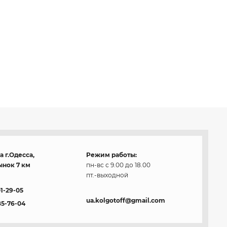
 г.Одесса,
Режим работы:
нок 7 км
пн-вс с 9.00 до 18.00
пт.-выходной
01-29-05
ua.kolgotoff@gmail.com
85-76-04