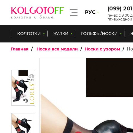
(099) 20
РУС
пн-вс с 9.00 д
пт.-выходной
КОЛГОТКИ
ЧУЛКИ
ГОЛЬФЫ/НОСКИ
Главная
Носки все модели
Носки с узором
Но