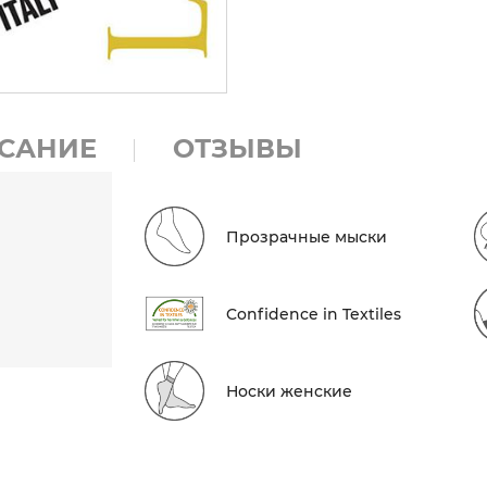
САНИЕ
ОТЗЫВЫ
Прозрачные мыски
Conf​idence in Textiles
Носки женские