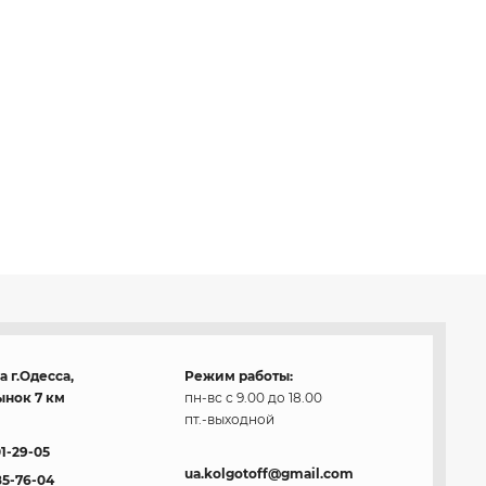
 г.Одесса,
Режим работы:
нок 7 км
пн-вс с 9.00 до 18.00
пт.-выходной
01-29-05
ua.kolgotoff@gmail.com
85-76-04