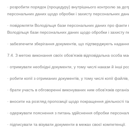
· розробити порядок (процедуру) внутрішнього контролю за дот
персональних даних щодо обробки і захисту персональних дани
· повідомляти Володільця бази персональних даних про факти п
Володільця бази персональних даних щодо обробки і захисту п
· забезпечити зберігання документів, що підтверджують наданн
7.4. З метою виконання своїх обов’язків відповідальна особа ма
· отримувати необхідні документи, у тому числі накази й інші 
· робити копії з отриманих документів, у тому числі копії фай
· брати участь в обговоренні виконуваних ним обов’язків організ
· вносити на розгляд пропозиції щодо покращення діяльності т
· одержувати пояснення з питань здійснення обробки персонал
· підписувати та візувати документи в межах своєї компетенції.