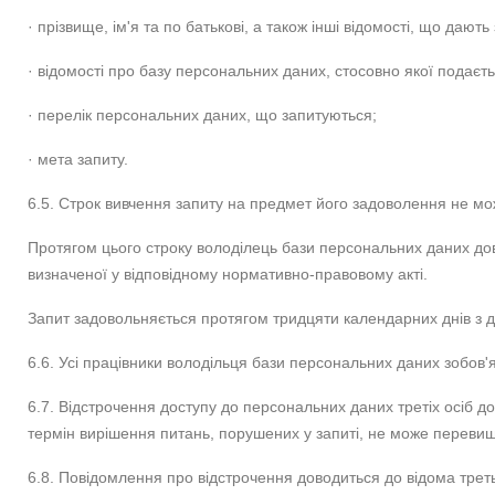
· прізвище, ім'я та по батькові, а також інші відомості, що дают
· відомості про базу персональних даних, стосовно якої подаєть
· перелік персональних даних, що запитуються;
· мета запиту.
6.5. Строк вивчення запиту на предмет його задоволення не м
Протягом цього строку володілець бази персональних даних дово
визначеної у відповідному нормативно-правовому акті.
Запит задовольняється протягом тридцяти календарних днів з 
6.6. Усі працівники володільця бази персональних даних зобов'
6.7. Відстрочення доступу до персональних даних третіх осіб д
термін вирішення питань, порушених у запиті, не може перевищ
6.8. Повідомлення про відстрочення доводиться до відома треть