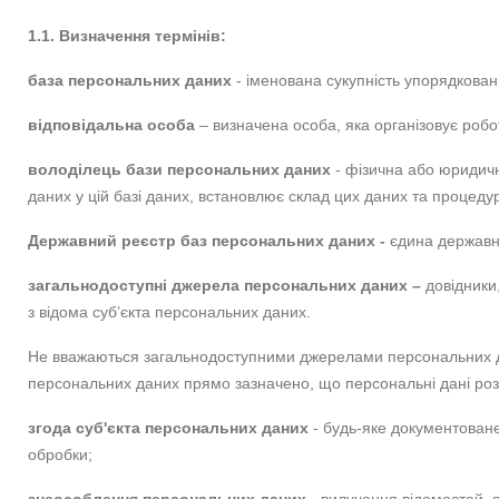
1.1. Визначення термінів:
база персональних даних
- іменована сукупність упорядкован
відповідальна особа
– визначена особа, яка організовує робот
володілець бази персональних даних
- фізична або юридичн
даних у цій базі даних, встановлює склад цих даних та процеду
Державний реєстр баз персональних даних -
єдина державна
загальнодоступні джерела персональних даних –
довідники,
з відома суб’єкта персональних даних.
Не вважаються загальнодоступними джерелами персональних дани
персональних даних прямо зазначено, що персональні дані роз
згода суб'єкта персональних даних
- будь-яке документоване
обробки;