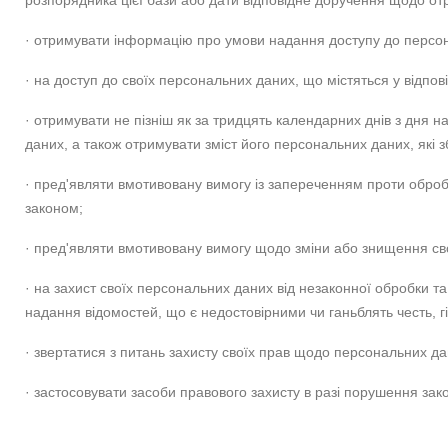
розпорядника цієї бази або дати відповідне доручення щодо от
· отримувати інформацію про умови надання доступу до персона
· на доступ до своїх персональних даних, що містяться у відпов
· отримувати не пізніш як за тридцять календарних днів з дня н
даних, а також отримувати зміст його персональних даних, які з
· пред'являти вмотивовану вимогу із запереченням проти обро
законом;
· пред'являти вмотивовану вимогу щодо зміни або знищення сво
· на захист своїх персональних даних від незаконної обробки 
надання відомостей, що є недостовірними чи ганьблять честь, гі
· звертатися з питань захисту своїх прав щодо персональних д
· застосовувати засоби правового захисту в разі порушення за