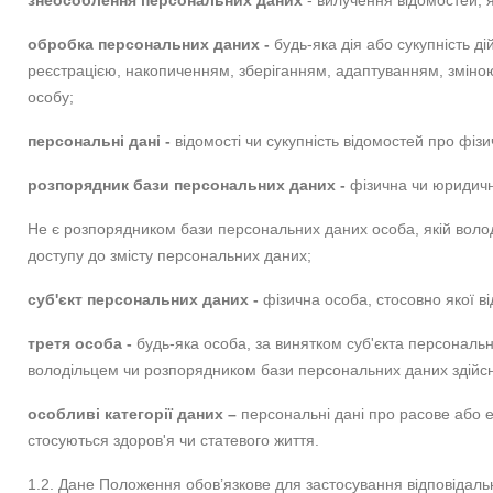
знеособлення персональних даних
- вилучення відомостей, я
обробка персональних даних -
будь-яка дія або сукупність ді
реєстрацією, накопиченням, зберіганням, адаптуванням, змін
особу;
персональні дані -
відомості чи сукупність відомостей про фіз
розпорядник бази персональних даних -
фізична чи юридичн
Не є розпорядником бази персональних даних особа, якій воло
доступу до змісту персональних даних;
суб'єкт персональних даних -
фізична особа, стосовно якої ві
третя особа -
будь-яка особа, за винятком суб'єкта персональ
володільцем чи розпорядником бази персональних даних здійсн
особливі категорії даних –
персональні дані про расове або ет
стосуються здоров'я чи статевого життя.
1.2. Дане Положення обов’язкове для застосування відповідаль