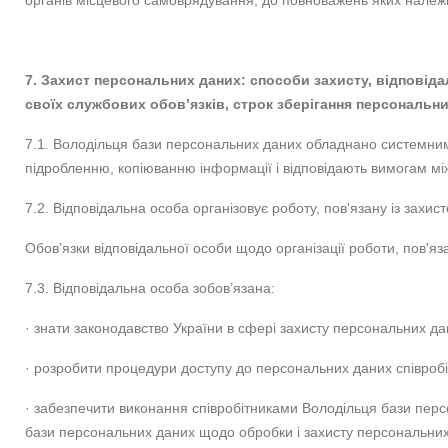
органів місцевого самоврядування, до повноважень яких належи
7. Захист персональних даних: способи захисту, відповід
своїх службових обов’язків, строк зберігання персональни
7.1. Володільця бази персональних даних обладнано системним
підробленню, копіюванню інформації і відповідають вимогам мі
7.2. Відповідальна особа організовує роботу, пов'язану із зах
Обов’язки відповідальної особи щодо організації роботи, пов'яз
7.3. Відповідальна особа зобов’язана:
· знати законодавство України в сфері захисту персональних да
· розробити процедури доступу до персональних даних співробіт
· забезпечити виконання співробітниками Володільця бази перс
бази персональних даних щодо обробки і захисту персональних