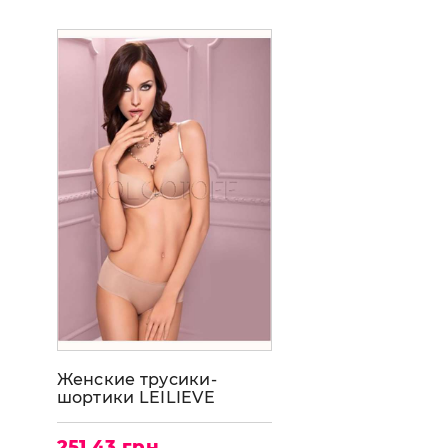
Женские трусики-
шортики LEILIEVE
Culotte Art 605
251.43 грн