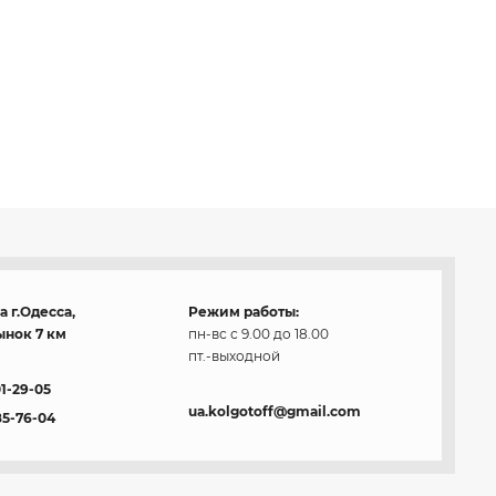
 г.Одесса,
Режим работы:
нок 7 км
пн-вс с 9.00 до 18.00
пт.-выходной
01-29-05
ua.kolgotoff@gmail.com
85-76-04