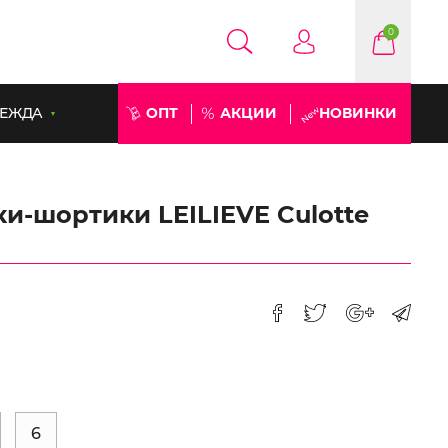
0
ЕЖДА
ОПТ
АКЦИИ
НОВИНКИ
и-шортики LEILIEVE Culotte
6