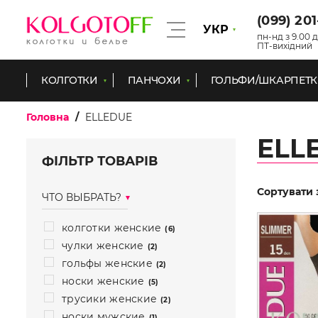
(099) 20
УКР
пн-нд з 9.00 д
ПТ-вихідний
КОЛГОТКИ
ПАНЧОХИ
ГОЛЬФИ/ШКАРПЕТ
Головна
ELLEDUE
ELL
ФІЛЬТР ТОВАРІВ
Сортувати 
ЧТО ВЫБРАТЬ?
колготки женские
(6)
чулки женские
(2)
гольфы женские
(2)
носки женские
(5)
трусики женские
(2)
носки мужские
(1)