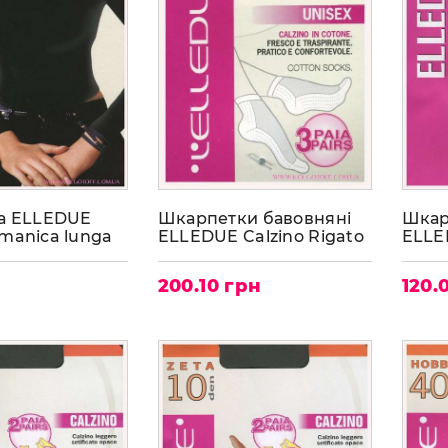
а ELLEDUE
Шкарпетки бавовняні
Шкар
manica lunga
ELLEDUE Calzino Rigato
ELLE
(3пари)
200.10 грн
120.