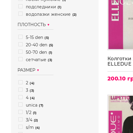
подследники
(1)
водолазки женские
(2)
ПЛОТНОСТЬ
5-15 den
(5)
20-40 den
(5)
50-70 den
(1)
Колготки 
сетчатые
(3)
ELLEDUE 
РАЗМЕР
200.10 г
2
(4)
3
(3)
4
(4)
unica
(7)
1/2
(1)
3/4
(2)
s/m
(4)