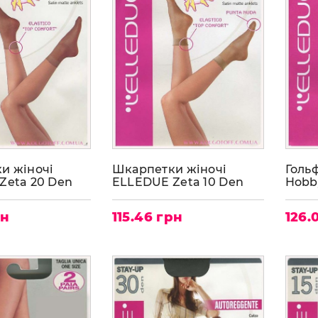
и жіночі
Шкарпетки жіночі
Голь
Zeta 20 Den
ELLEDUE Zeta 10 Den
Hobb
рн
115.46 грн
126.