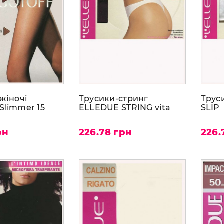
жіночі
Трусики-стринг
Трус
Slimmer 15
ELLEDUE STRING vita
SLIP
bassa
рн
226.78 грн
226.