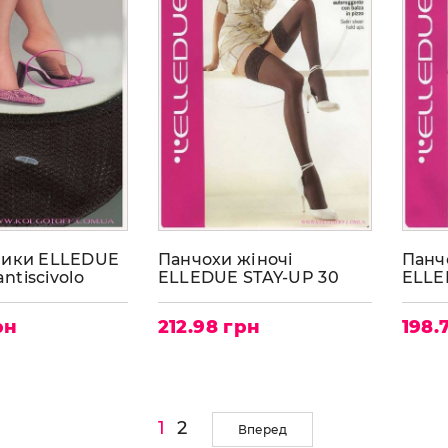
ники ELLEDUE
Панчохи жіночі
Панч
antiscivolo
ELLEDUE STAY-UP 30
ELLE
рн
212.98 грн
198.
1
2
Вперед