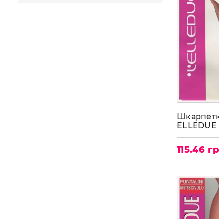
nero(чёрный)
(9)
dore(цвет загара)
(4)
glace(цвет загара)
(5)
moka(шоколад)
(2)
natural(светло-телесный)
(8)
soleil(насыщенный загар)
(1)
Шкарпетк
ELLEDUE 
115.46 г