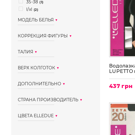
35-38
(1)
l/xl
(2)
МОДЕЛЬ БЕЛЬЯ
трусики-стринг
(1)
КОРРЕКЦИЯ ФИГУРЫ
трусики-слип
(1)
с утяжкой
(1)
ТАЛИЯ
без утяжки
(5)
классическая
Водолазк
(5)
ВЕРХ КОЛГОТОК
LUPETTO 
заниженная
(3)
с шортиками
(2)
ДОПОЛНИТЕЛЬНО
437 грн
без шортиков
(4)
бесшовные
(4)
СТРАНА ПРОИЗВОДИТЕЛЬ
италия
(20)
ЦВЕТА ELLEDUE
bianco(белый)
(5)