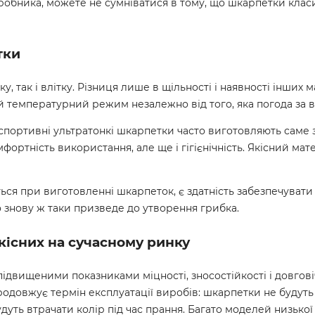
робника, можете не сумніватися в тому, що шкарпетки клас
тки
так і влітку. Різниця лише в щільності і наявності інших м
й температурний режим незалежно від того, яка погода за в
у спортивні ультратонкі шкарпетки часто виготовляють саме
мфортність використання, але ще і гігієнічність. Якісний ма
я при виготовленні шкарпеток, є здатність забезпечувати
о знову ж таки призведе до утворення грибка.
кісних на сучасному ринку
двищеними показниками міцності, зносостійкості і довговіч
продовжує термін експлуатації виробів: шкарпетки не будут
удуть втрачати колір під час прання. Багато моделей низько