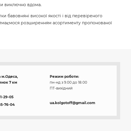
ти виключно вдома.
и бавовняні високої якості і від перевіреного
 займаємося розширенням асортименту пропонованої
 м.Одеса,
Режим роботи:
нок 7 км
пн-нд з 9.00 до 18.00
ПТ-вихідний
01-29-05
ua.kolgotoff@gmail.com
85-76-04