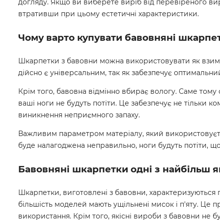
догляду. Якщо ви виберете виріб від перевіреного ви
втративши при цьому естетичні характеристики.
Чому варто купувати бавовняні шкарпе
Шкарпетки з бавовни можна використовувати як взимку, 
дійсно є універсальним, так як забезпечує оптимальни
Крім того, бавовна відмінно вбирає вологу. Саме том
ваші ноги не будуть потіти. Це забезпечує не тільки ко
виникнення неприємного запаху.
Важливим параметром матеріалу, який використовуєтьс
буде налагоджена неправильно, ноги будуть потіти, щ
Бавовняні шкарпетки одні з найбільш я
Шкарпетки, виготовлені з бавовни, характеризуються пі
більшість моделей мають ущільнені мисок і п'яту. Це 
використання. Крім того, якісні вироби з бавовни не б