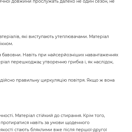
ичної довжини прослужать далеко не один сезон, не
атеріалів, які виступають утеплювачами. Матеріал
ікном.
 з бавовни. Навіть при найсерйозніших навантаженнях
теріал перешкоджає утворенню грибка і, як наслідок,
 дійсно правильну циркуляцію повітря. Якщо ж вона
ності. Матеріал стійкий до стирання. Крім того,
ь протиратися навіть за умови щоденного
ї якості стають бляклими вже після першої-другої