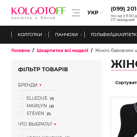
(099) 20
УКР
пн-нд з 9.00 д
ПТ-вихідний
КОЛГОТКИ
ПАНЧОХИ
ГОЛЬФИ/ШКАРПЕТ
Головна
Шкарпетки всі моделі
Жіночі бавовняні
ЖІН
ФІЛЬТР ТОВАРІВ
Сортуват
БРЕНДИ
ELLEDUE
(1)
MARILYN
(2)
STEVEN
(1)
ЧТО ВЫБРАТЬ?