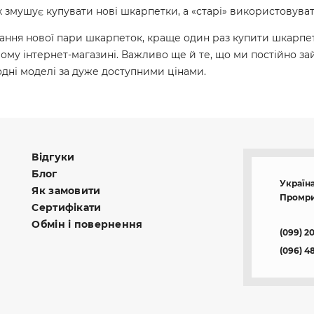
 змушує купувати нові шкарпетки, а «старі» використовува
ння нової пари шкарпеток, краще один раз купити шкарпетк
шому інтернет-магазині. Важливо ще й те, що ми постійно
модні моделі за дуже доступними цінами.
Відгуки
Блог
Україна
Як замовити
Промри
Сертифікати
Обмін і повернення
(099) 2
(096) 4