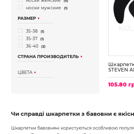
носки женские
(4)
носки мужские
(1)
РАЗМЕР
35-38
(1)
35-37
(1)
36-40
(2)
СТРАНА ПРОИЗВОДИТЕЛЬ
Шкарпетк
италия
STEVEN A
(1)
ЦВЕТА
польша
(3)
105.80 г
чёрный
(3)
молочный
(1)
белый
(1)
Чи справді шкарпетки з бавовни є якіс
Шкарпетки бавовняні користуються особливою популярн