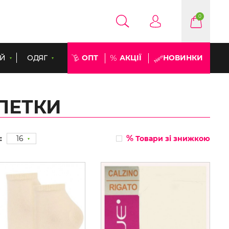
0
ЕЙ
ОДЯГ
ОПТ
АКЦІЇ
НОВИНКИ
ПЕТКИ
%
:
16
Товари зі знижкою