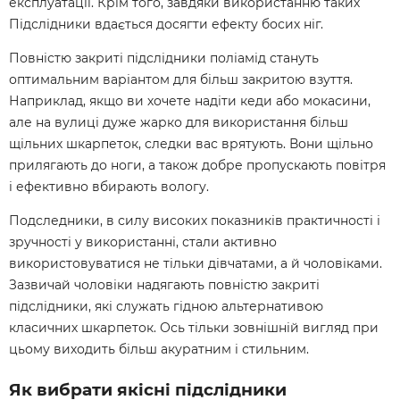
експлуатації. Крім того, завдяки використанню таких
Підслідники вдається досягти ефекту босих ніг.
Повністю закриті підслідники поліамід стануть
оптимальним варіантом для більш закритою взуття.
Наприклад, якщо ви хочете надіти кеди або мокасини,
але на вулиці дуже жарко для використання більш
щільних шкарпеток, следки вас врятують. Вони щільно
прилягають до ноги, а також добре пропускають повітря
і ефективно вбирають вологу.
Подследники, в силу високих показників практичності і
зручності у використанні, стали активно
використовуватися не тільки дівчатами, а й чоловіками.
Зазвичай чоловіки надягають повністю закриті
підслідники, які служать гідною альтернативою
класичних шкарпеток. Ось тільки зовнішній вигляд при
цьому виходить більш акуратним і стильним.
Як вибрати якісні підслідники