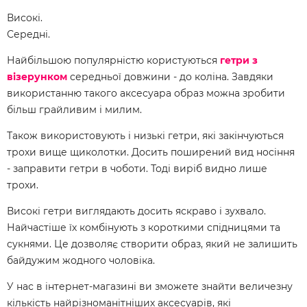
Високі.
Середні.
Найбільшою популярністю користуються
гетри з
візерунком
середньої довжини - до коліна. Завдяки
використанню такого аксесуара образ можна зробити
більш грайливим і милим.
Також використовують і низькі гетри, які закінчуються
трохи вище щиколотки. Досить поширений вид носіння
- заправити гетри в чоботи. Тоді виріб видно лише
трохи.
Високі гетри виглядають досить яскраво і зухвало.
Найчастіше їх комбінують з короткими спідницями та
сукнями. Це дозволяє створити образ, який не залишить
байдужим жодного чоловіка.
У нас в інтернет-магазині ви зможете знайти величезну
кількість найрізноманітніших аксесуарів, які