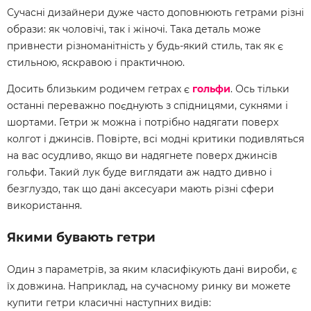
Сучасні дизайнери дуже часто доповнюють гетрами різні
образи: як чоловічі, так і жіночі. Така деталь може
привнести різноманітність у будь-який стиль, так як є
стильною, яскравою і практичною.
Досить близьким родичем гетрах є
гольфи
. Ось тільки
останні переважно поєднують з спідницями, сукнями і
шортами. Гетри ж можна і потрібно надягати поверх
колгот і джинсів. Повірте, всі модні критики подивляться
на вас осудливо, якщо ви надягнете поверх джинсів
гольфи. Такий лук буде виглядати аж надто дивно і
безглуздо, так що дані аксесуари мають різні сфери
використання.
Якими бувають гетри
Один з параметрів, за яким класифікують дані вироби, є
їх довжина. Наприклад, на сучасному ринку ви можете
купити гетри класичні наступних видів: