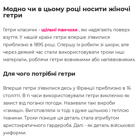
Модно чи в цьому році носити жіночі
гетри
Гетри класичні -
щільні панчохи
, які надягають поверх
взуття. У нашій країні гетри вперше з'явилися
приблизно в 1895 році. Спершу їх робили зі шкіри, але
через деякий час стали використовувати трохи інші
матеріали, роблячи гетри вовняними або напіввовняних.
Для чого потрібні гетри
Вперше гетри з'явилися десь у Франції приблизно в 16
столітті. В ті часи використовували гетри виключно як
захист від поганої погоди. Називали такі вироби
«гамаші». Виготовляли їх тоді з дуже щільною і теплою
тканини. Трохи пізніше ця деталь стала атрибутом
аристократичного гардероба. Далі - як деталь військової
уніформи.