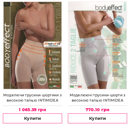
Моделючи трусики-шортики з
Моделюючі трусики-шорти з
високою талією INTIMIDEA
високою талією INTIMIDEA
SHORT BODYEFFECT ORO
GUAINA BODYEFFECT
1 065.39 грн
770.10 грн
Art.410617
INVISIBLE Art.410616
Купити
Купити