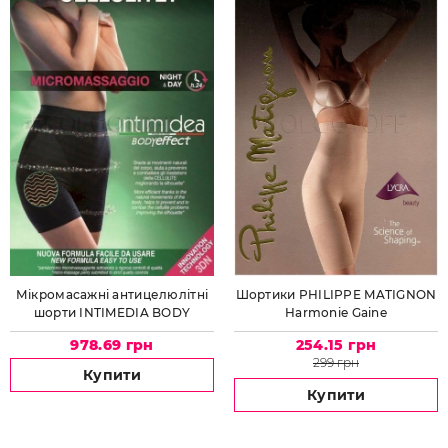
Мікромасажні антицелюлітні
Шортики PHILIPPE MATIGNON
шорти INTIMEDIA BODY
Harmonie Gaine
EFFECT Pantaloncino 411047
978.69 грн
254.15 грн
299 грн
Купити
Купити