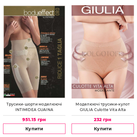
Трусики-шорти моделюючі
Моделюючі трусики-кулот
INTIMIDEA GUAINA
GIULIA Culotte Vita Alta
BODYEFFECT ORO Art.410618
Modellante
951.15 грн
232 грн
Купити
Купити