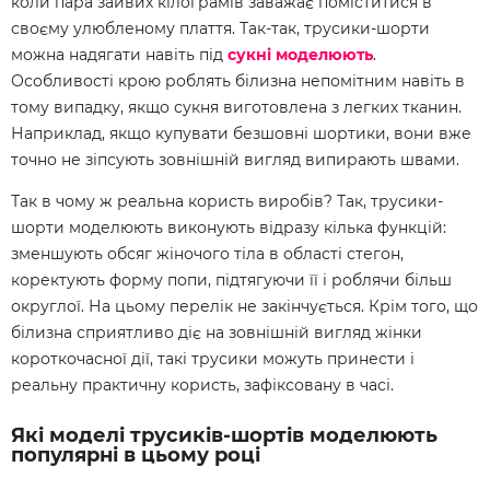
коли пара зайвих кілограмів заважає поміститися в
своєму улюбленому плаття. Так-так, трусики-шорти
можна надягати навіть під
сукні моделюють
.
Особливості крою роблять білизна непомітним навіть в
тому випадку, якщо сукня виготовлена з легких тканин.
Наприклад, якщо купувати безшовні шортики, вони вже
точно не зіпсують зовнішній вигляд випирають швами.
Так в чому ж реальна користь виробів? Так, трусики-
шорти моделюють виконують відразу кілька функцій:
зменшують обсяг жіночого тіла в області стегон,
коректують форму попи, підтягуючи її і роблячи більш
округлої. На цьому перелік не закінчується. Крім того, що
білизна сприятливо діє на зовнішній вигляд жінки
короткочасної дії, такі трусики можуть принести і
реальну практичну користь, зафіксовану в часі.
Які моделі трусиків-шортів моделюють
популярні в цьому році