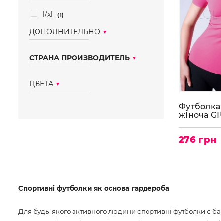
l/xl
(1)
ДОПОЛНИТЕЛЬНО
бесшовные
(1)
СТРАНА ПРОИЗВОДИТЕЛЬ
украина
(1)
ЦВЕТА
розовый
Футболка
(1)
жіноча GI
SPORT AI
CORTA
276 грн
Спортивні футболки як основа гардероба
Для будь-якого активного людини спортивні футболки є ба