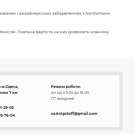
ізованих і дизайнерських забарвленнях з логотипами
 тенісом. Лояльна вартість на них дозволить кожному
 м.Одеса,
Режим роботи:
нок 7 км
пн-нд з 9.00 до 18.00
ПТ-вихідний
01-29-05
ua.kolgotoff@gmail.com
85-76-04