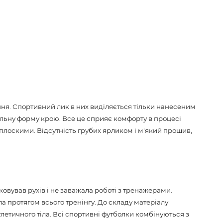
ня. Спортивний лик в них виділяється тільки нанесеним
вільну форму крою. Все це сприяє комфорту в процесі
х плоскими. Відсутність грубих ярликом і м'який прошив,
ковував рухів і не заважала роботі з тренажерами.
ла протягом всього тренінгу. До складу матеріалу
летичного тіла. Всі спортивні футболки комбінуються з