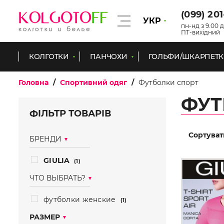
(099) 20
УКР
пн-нд з 9.00 д
ПТ-вихідний
КОЛГОТКИ
ПАНЧОХИ
ГОЛЬФИ/ШКАРПЕТ
Головна
Спортивний одяг
Футболки спорт
ФУТ
ФІЛЬТР ТОВАРІВ
Сортуват
БРЕНДИ
GIULIA
(1)
ЧТО ВЫБРАТЬ?
футболки женские
(1)
РАЗМЕР