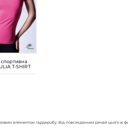
 спортивна
ULIA T-SHIRT
R MANICA
зовим елементом гардеробу. Від повсякденних речей цього ж фо