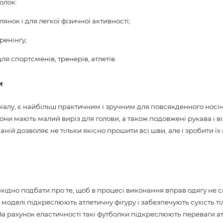
олок:
янок і для легкої фізичної активності;
ренінгу;
я спортсменів, тренерів, атлетів.
и
алу, є найбільш практичним і зручним для повсякденного носін
Вони мають малий виріз для голови, а також подовжені рукава і 
аній дозволяє не тільки якісно прошити всі шви, але і зробити ї
бхідно подбати про те, щоб в процесі виконання вправ одягу не с
 моделі підкреслюють атлетичну фігуру і забезпечують сухість ті
За рахунок еластичності такі футболки підкреслюють переваги ат