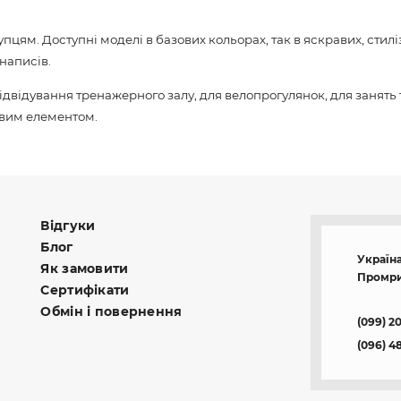
пцям. Доступні моделі в базових кольорах, так в яскравих, стил
написів.
 відвідування тренажерного залу, для велопрогулянок, для занять
овим елементом.
Відгуки
Блог
Україна
Як замовити
Промри
Сертифікати
Обмін і повернення
(099) 2
(096) 4