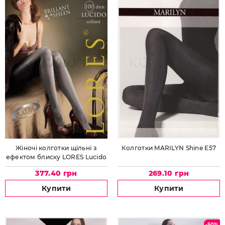
Жіночі колготки щільні з
Колготки MARILYN Shine E57
ефектом блиску LORES Lucido
100
377.40 грн
269.10 грн
Купити
Купити
-50%