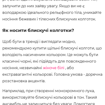
залучити до них зайву увагу. Якщо ви не є
володаркою ідеального рельєфного тіла, уникайте
носіння бежевих і тілесних блискучих колготок.
Як носити блискучі колготки?
Щоб бути в тренді і виглядати модно,
рекомендуємо купити щільні блискучі колготи, що
володіють насиченим кольором. Це можуть бути
класичні чорні, які підійдуть для повсякденного
носіння, незвичайні
жіноче білі
, або
екстравагантні кольорові. Головна умова - доречна
розстановка акцентів.
Наприклад, при створенні монохромного лука,
використовуйте блискучі кольорові в тон. Такий
ансамбль не залишиться без уваги. Домогтися