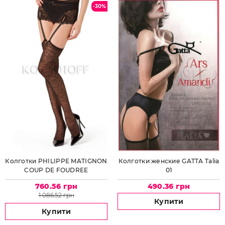
-30%
Колготки PHILIPPE MATIGNON
Колготки женские GATTA Talia
COUP DE FOUDREE
01
REGGICALZE
760.56 грн
490.36 грн
1 086.52 грн
Купити
Купити