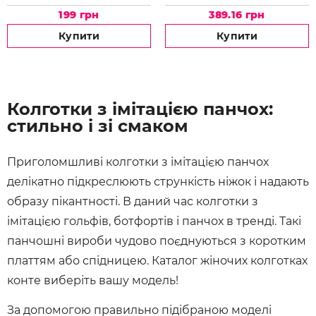
199 грн
389.16 грн
Купити
Купити
Колготки з імітацією панчох:
стильно і зі смаком
Приголомшливі колготки з імітацією панчох
делікатно підкреслюють стрункість ніжок і надають
образу пікантності. В даний час колготки з
імітацією гольфів, ботфортів і панчох в тренді. Такі
панчошні вироби чудово поєднуються з коротким
платтям або спідницею. Каталог жіночих колготках
конте виберіть вашу модель!
За допомогою правильно підібраною моделі