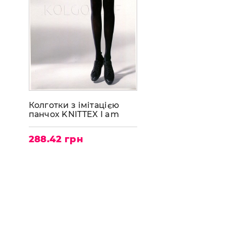
Колготки з імітацією
панчох KNITTEX I am
Individual 50
288.42 грн