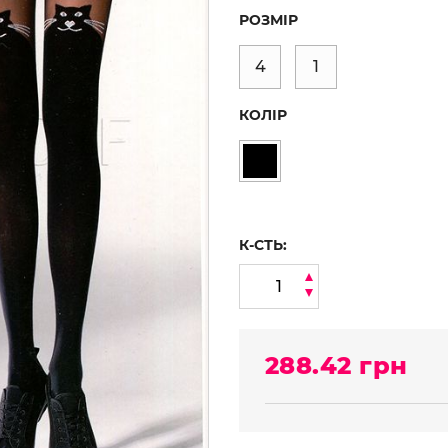
РОЗМІР
4
1
КОЛІР
К-СТЬ:
288.42
грн