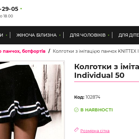
1-29-05
о 18.00
КИ
ЖІНОЧА БІЛИЗНА
ДЛЯ ЧОЛОВІКІВ
ДЛЯ ДІТ
ю панчох, ботфортів
Колготки з імітацією панчох KNITTEX I
Колготки з іміт
Individual 50
Код:
102874
В НАЯВНОСТІ
Розмірна сітка