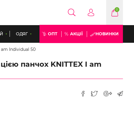
0
ЕЙ
ОДЯГ
ОПТ
АКЦІЇ
НОВИНКИ
 am Individual 50
ацією панчох KNITTEX I am