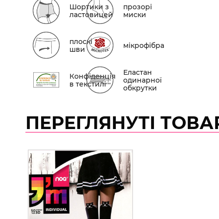
Шортики з
прозорі
ластовицей
миски
плоскі
мікрофібра
шви
Еластан
Конфіденція
одинарної
в текстилі
обкрутки
ПЕРЕГЛЯНУТІ ТОВА