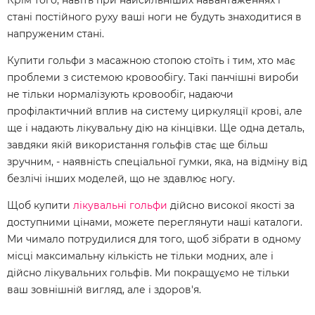
стані постійного руху ваші ноги не будуть знаходитися в
напруженим стані.
Купити гольфи з масажною стопою
стоїть і тим, хто має
проблеми з системою кровообігу. Такі панчішні вироби
не тільки нормалізують кровообіг, надаючи
профілактичний вплив на систему циркуляції крові, але
ще і надають лікувальну дію на кінцівки. Ще одна деталь,
завдяки якій використання гольфів стає ще більш
зручним, - наявність спеціальної гумки, яка, на відміну від
безлічі інших моделей, що не здавлює ногу.
Щоб купити
лікувальні гольфи
дійсно високої якості за
доступними цінами, можете переглянути наші каталоги.
Ми чимало потрудилися для того, щоб зібрати в одному
місці максимальну кількість не тільки модних, але і
дійсно лікувальних гольфів. Ми покращуємо не тільки
ваш зовнішній вигляд, але і здоров'я.