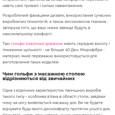
навіть самі тривалі і сильні навантаження.
Розроблений фахівцями дизайн, використання сучасних
виробничих технологій, а також високоякісна тканина -
запорука того, що ваші ніжки завжди будуть в
максимальному комфорті.
Такі
гольфи класичної довжини
мають середню висоту і
показники щільності - не більше 40 Ден. Мікрофібра -
матеріал, який переважно використовується для
виготовлення таких моделей.
Чим
гольфи з масажною стопою
відрізняються від звичайних
Одна з відмінних характеристик панчішних виробів
такого типу - особлива в'язка в області стопи, завдяки
чому на ногу виявляється масажну дію. Ви не будете
відчувати будь-якого дискомфорту протягом усього дня.
Крім того, навіть при найсильніших навантаженнях і