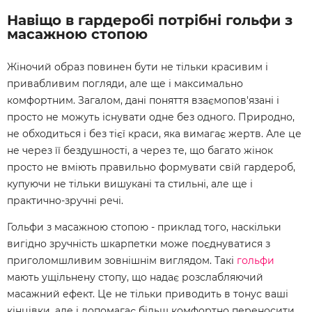
Навіщо в гардеробі потрібні гольфи з
масажною стопою
Жіночий образ повинен бути не тільки красивим і
привабливим погляди, але ще і максимально
комфортним. Загалом, дані поняття взаємопов'язані і
просто не можуть існувати одне без одного. Природно,
не обходиться і без тієї краси, яка вимагає жертв. Але це
не через її бездушності, а через те, що багато жінок
просто не вміють правильно формувати свій гардероб,
купуючи не тільки вишукані та стильні, але ще і
практично-зручні речі.
Гольфи з масажною стопою -
приклад того, наскільки
вигідно зручність шкарпетки може поєднуватися з
приголомшливим зовнішнім виглядом. Такі
гольфи
мають ущільнену стопу, що надає розслабляючий
масажний ефект. Це не тільки приводить в тонус ваші
кінцівки, але і допомагає більш комфортно переносити