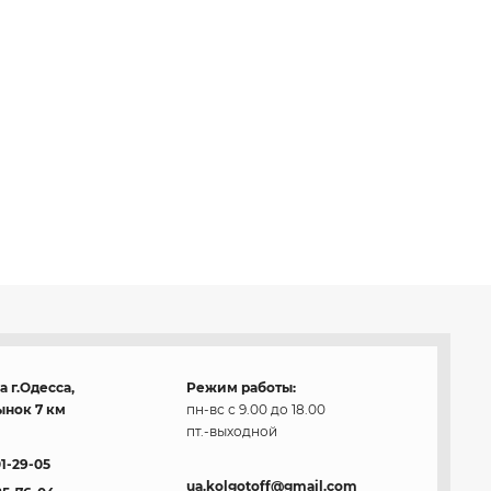
 г.Одесса,
Режим работы:
нок 7 км
пн-вс с 9.00 до 18.00
пт.-выходной
01-29-05
ua.kolgotoff@gmail.com