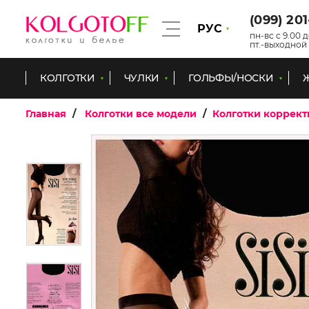
(099) 20
РУС
пн-вс с 9.00 д
пт.-выходной
КОЛГОТКИ
ЧУЛКИ
ГОЛЬФЫ/НОСКИ
Главная
Колготки все модели
Колготки коррек