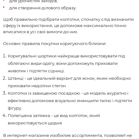
для урочистих заходів,
для створення ділового образу.
Щоб правильно підібрати колготки, спочатку слід визначити
сферу їх використання, це допоможе максимально точно
вписатися в усі свої вимоги до них.
Основні правила покупки коригуючого білизни:
Коригувальні шортики найкраще використовувати під
облягаючі види одягу, вони допоможуть приховати
животик і підтягти сідниці.
Штанці - це ідеальний варіант для жінок, яким необхідно
приховати недоліки стегон.
Колготки із завищеною посадкою - ця модель акуратно і
ефективно допоможе візуально зменшити талію і підтягти
фігуру.
Полегшена затяжка - це вид колготок, який
використовується щодня
В интернет-магазине изобилие ассортимента, позволяет не