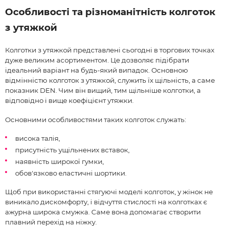
Особливості та різноманітність колготок
з утяжкой
Колготки з утяжкой представлені сьогодні в торгових точках
дуже великим асортиментом. Це дозволяє підібрати
ідеальний варіант на будь-який випадок. Основною
відмінністю колготок з утяжкой, служить їх щільність, а саме
показник DEN. Чим він вищий, тим щільніше колготки, а
відповідно і вище коефіцієнт утяжки.
Основними особливостями таких колготок служать:
висока талія,
присутність ущільнених вставок,
наявність широкої гумки,
обов'язково еластичні шортики.
Щоб при використанні стягуючі моделі колготок, у жінок не
виникало дискомфорту, і відчуття стислості на колготках є
ажурна широка смужка. Саме вона допомагає створити
плавний перехід на ніжку.