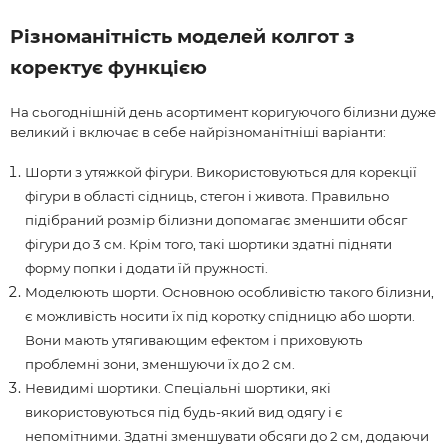
Різноманітність моделей колгот з
коректує функцією
На сьогоднішній день асортимент коригуючого білизни дуже
великий і включає в себе найрізноманітніші варіанти:
Шорти з утяжкой фігури. Використовуються для корекції
фігури в області сідниць, стегон і живота. Правильно
підібраний розмір білизни допомагає зменшити обсяг
фігури до 3 см. Крім того, такі шортики здатні підняти
форму попки і додати їй пружності.
Моделюють шорти. Основною особливістю такого білизни,
є можливість носити їх під коротку спідницю або шорти.
Вони мають утягивающим ефектом і приховують
проблемні зони, зменшуючи їх до 2 см.
Невидимі шортики. Спеціальні шортики, які
використовуються під будь-який вид одягу і є
непомітними. Здатні зменшувати обсяги до 2 см, додаючи