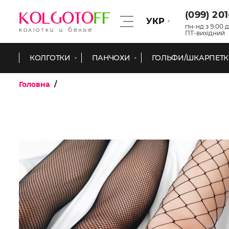
(099) 20
УКР
пн-нд з 9.00 д
ПТ-вихідний
КОЛГОТКИ
ПАНЧОХИ
ГОЛЬФИ/ШКАРПЕТ
Головна