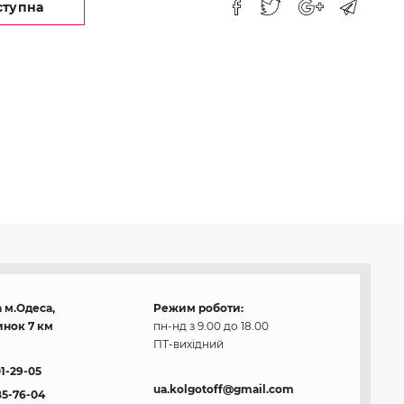
ступна
 м.Одеса,
Режим роботи:
нок 7 км
пн-нд з 9.00 до 18.00
ПТ-вихідний
01-29-05
ua.kolgotoff@gmail.com
85-76-04