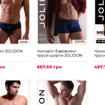
ип JOLIDON
Чоловічі бавовняні
Чоло
труси-шорти JOLIDON
трус
N254BL
N185
грн
667.59 грн
497.