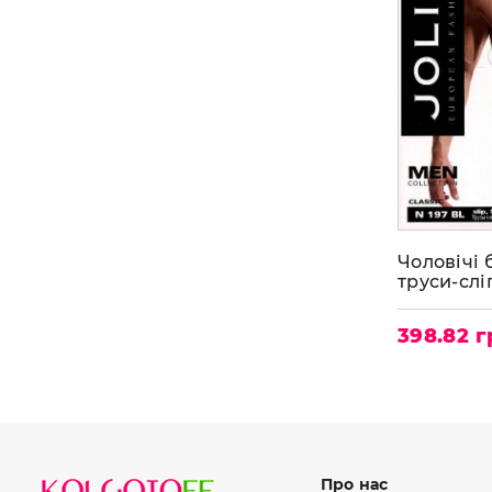
Чоловічі 
труси-сл
N197BL
398.82 
Про нас