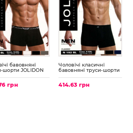
вічі бавовняні
Чоловічі класичні
и-шорти JOLIDON
бавовняні труси-шорти
BL
JOLIDON N192BL
76 грн
414.63 грн