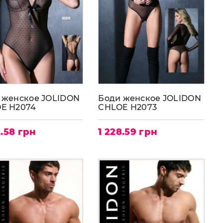
 женское JOLIDON
Боди женское JOLIDON
E H2074
CHLOE H2073
2.58 грн
1 228.59 грн