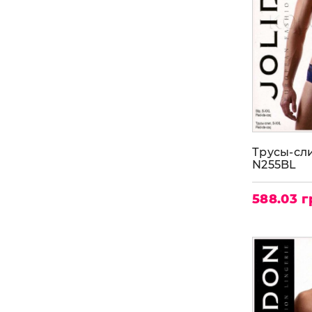
dark blue(синий)
(2)
blu(синяя клеточка)
(2)
red(красный)
(3)
Трусы-сл
N255BL
588.03 