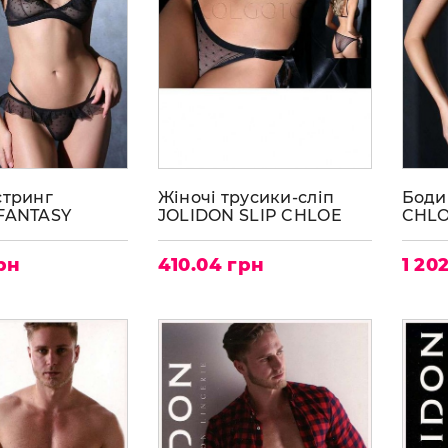
стринг
Жіночі трусики-сліп
Боди
FANTASY
JOLIDON SLIP CHLOE
CHLO
HLOE D2072
D2071
рн
410.04 грн
1 20