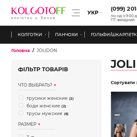
(099) 20
УКР
пн-нд з 9.00 д
ПТ-вихідний
КОЛГОТКИ
ПАНЧОХИ
ГОЛЬФИ/ШКАРПЕТ
Головна
JOLIDON
JOL
ФІЛЬТР ТОВАРІВ
Сортувати 
ЧТО ВЫБРАТЬ?
трусики женские
(2)
боди женские
(2)
трусы мужские
(6)
РАЗМЕР