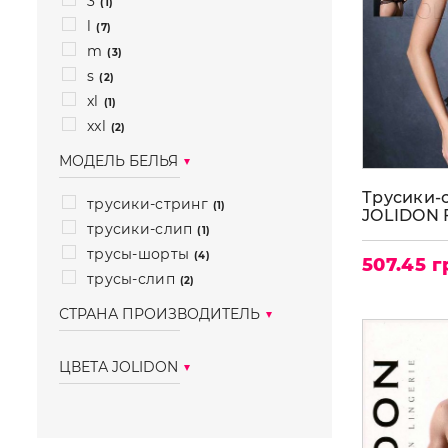
3
(1)
l
(7)
m
(3)
s
(2)
xl
(1)
xxl
(2)
МОДЕЛЬ БЕЛЬЯ
Трусики-
трусики-стринг
(1)
JOLIDON 
трусики-слип
(1)
STRING C
трусы-шорты
(4)
507.45 г
трусы-слип
(2)
СТРАНА ПРОИЗВОДИТЕЛЬ
румыния
(10)
ЦВЕТА JOLIDON
bianco(белый)
(2)
black(чёрный)
(6)