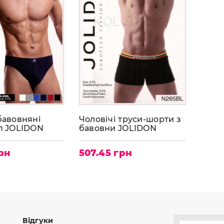
бавовняні
Чоловічі труси-шорти з
іп JOLIDON
бавовни JOLIDON
N265BL
грн
507.45 грн
Відгуки