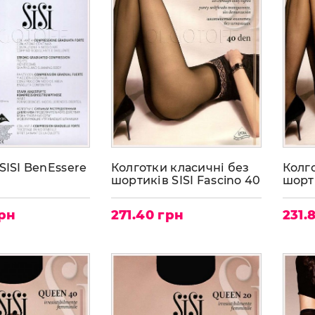
SISI BenEssere
Колготки класичні без
Колг
шортиків SISI Fascino 40
шорти
грн
271.40 грн
231.