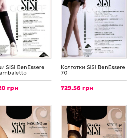
и SISI BenEssere
Колготки SISI BenEssere
gambaletto
70
20 грн
729.56 грн