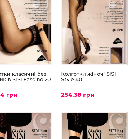
отки класичні без
Колготки жіночі SISI
ків SISI Fascino 20
Style 40
84 грн
254.38 грн