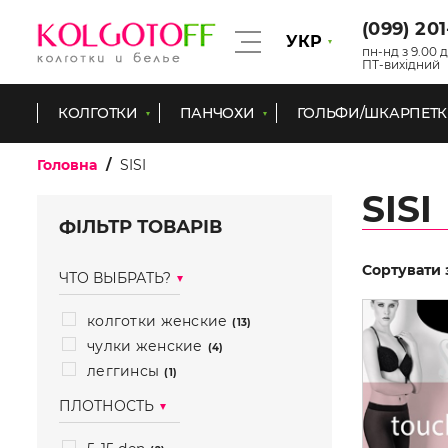
(099) 20
УКР
пн-нд з 9.00 д
ПТ-вихідний
КОЛГОТКИ
ПАНЧОХИ
ГОЛЬФИ/ШКАРПЕТ
Головна
SISI
SISI
ФІЛЬТР ТОВАРІВ
Сортувати 
ЧТО ВЫБРАТЬ?
колготки женские
(13)
чулки женские
(4)
леггинсы
(1)
ПЛОТНОСТЬ