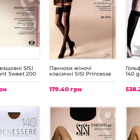
езшовні SISI
Панчохи жіночі
Гольф
ant Sweet 200
класичні SISI Princesse
140 
20
грн
179.40 грн
538.