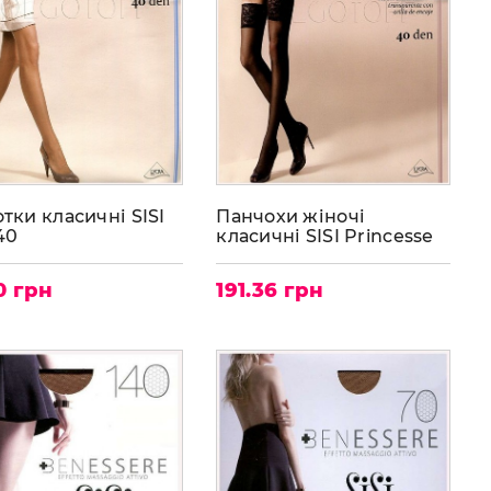
тки класичні SISI
Панчохи жіночі
40
класичні SISI Princesse
40
0 грн
191.36 грн