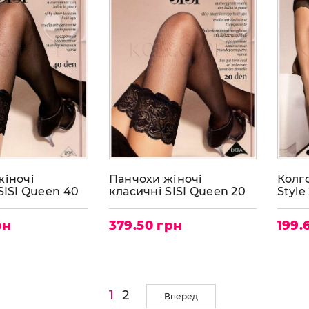
жіночі
Панчохи жіночі
Колго
SISI Queen 40
класичні SISI Queen 20
Style
рн
379.50 грн
199.
1
2
Вперед