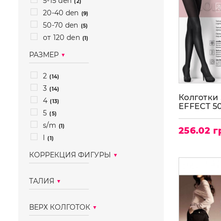
5-15 den
(2)
20-40 den
(9)
50-70 den
(5)
от 120 den
(1)
РАЗМЕР
2
(14)
3
(14)
Колготки 
4
(13)
EFFECT 5
5
(5)
s/m
(1)
256.02 г
l
(1)
КОРРЕКЦИЯ ФИГУРЫ
с утяжкой
(5)
ТАЛИЯ
без утяжки
(7)
классическая
(10)
ВЕРХ КОЛГОТОК
заниженная
(2)