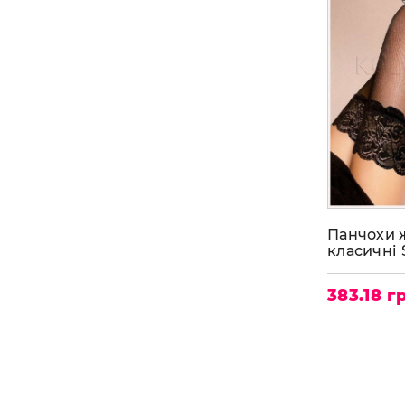
Панчохи 
класичні 
383.18 г