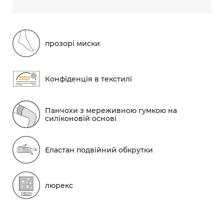
прозорі миски
Конфіденція в текстилі
Панчохи з мереживною гумкою на
силіконовій основі
Еластан подвійний обкрутки
люрекс