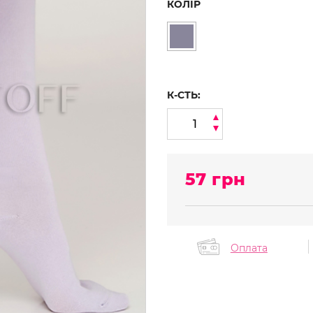
КОЛІР
К-СТЬ:
57
грн
Оплата