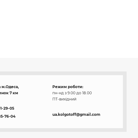
 м.Одеса,
Режим роботи:
нок 7 км
пн-нд з 9.00 до 18.00
ПТ-вихідний
01-29-05
ua.kolgotoff@gmail.com
85-76-04