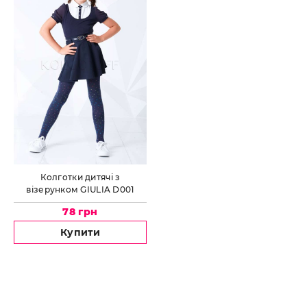
Колготки дитячі з
візерунком GIULIA D001
junior
78 грн
Купити