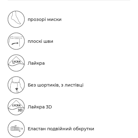
прозорі миски
плоскі шви
Лайкра
Без шортиків, з листівці
Лайкра 3D
Еластан подвійний обкрутки