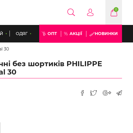
0
ЕЙ
ОДЯГ
ОПТ
АКЦІЇ
НОВИНКИ
l 30
чні без шортиків PHILIPPE
l 30