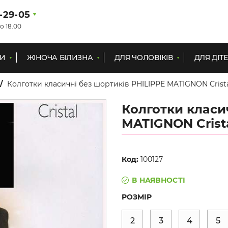
1-29-05
о 18.00
КИ
ЖІНОЧА БІЛИЗНА
ДЛЯ ЧОЛОВІКІВ
ДЛЯ ДІТ
Колготки класичні без шортиків PHILIPPE MATIGNON Crista
Колготки класи
MATIGNON Crista
Код:
100127
В НАЯВНОСТІ
РОЗМІР
2
3
4
5