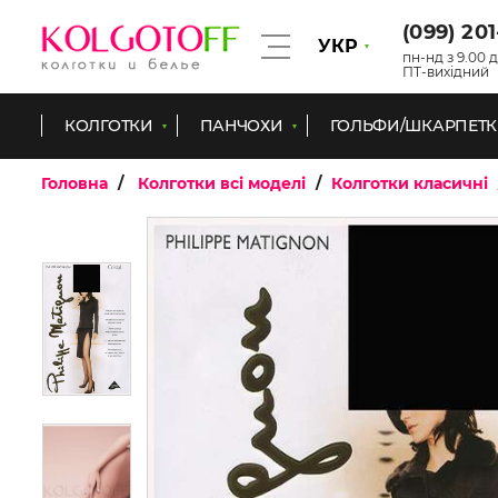
(099) 20
УКР
пн-нд з 9.00 д
ПТ-вихідний
КОЛГОТКИ
ПАНЧОХИ
ГОЛЬФИ/ШКАРПЕТ
Головна
Колготки всі моделі
Колготки класичні