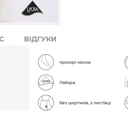
С
ВІДГУКИ
прозорі миски
Лайкра
Без шортиків, з листівці