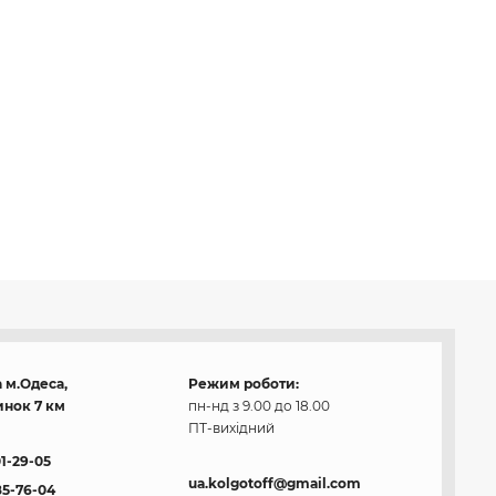
 м.Одеса,
Режим роботи:
нок 7 км
пн-нд з 9.00 до 18.00
ПТ-вихідний
01-29-05
ua.kolgotoff@gmail.com
85-76-04