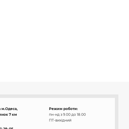
 м.Одеса,
Режим роботи:
нок 7 км
пн-нд з 9.00 до 18.00
ПТ-вихідний
01-29-05