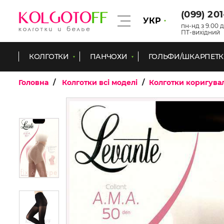
(099) 20
УКР
пн-нд з 9.00 д
ПТ-вихідний
КОЛГОТКИ
ПАНЧОХИ
ГОЛЬФИ/ШКАРПЕТ
Головна
Колготки всі моделі
Колготки коригува