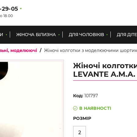
1-29-05
о 18.00
КИ
ЖІНОЧА БІЛИЗНА
ДЛЯ ЧОЛОВІКІВ
ДЛЯ ДІТ
льні, моделюючі
Жіночі колготки з моделюючими шортик
Жіночі колгот
LEVANTE A.M.A.
Код:
101797
В НАЯВНОСТІ
РОЗМІР
2