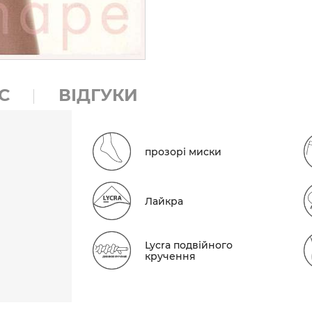
С
ВІДГУКИ
прозорі миски
Лайкра
Lycra подвійного
кручення