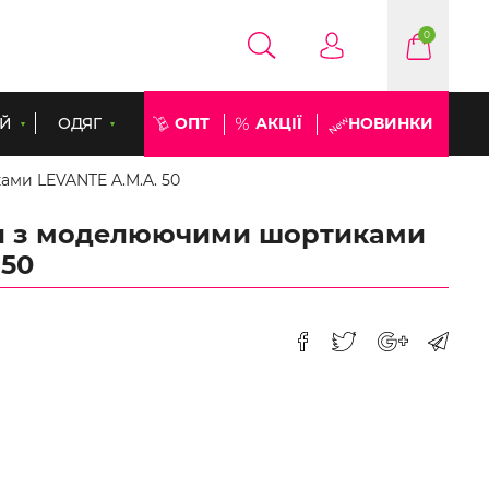
0
ЕЙ
ОДЯГ
ОПТ
АКЦІЇ
НОВИНКИ
ами LEVANTE A.M.A. 50
ки з моделюючими шортиками
 50