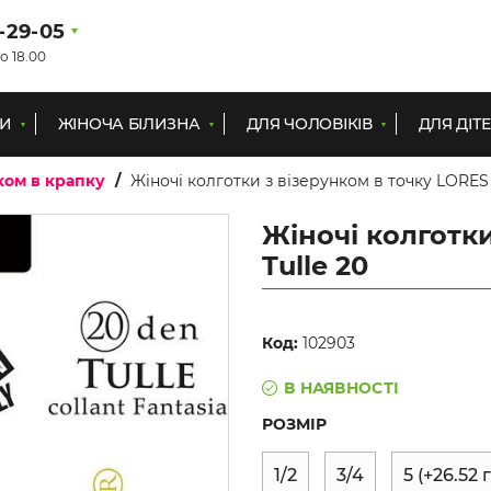
1-29-05
о 18.00
КИ
ЖІНОЧА БІЛИЗНА
ДЛЯ ЧОЛОВІКІВ
ДЛЯ ДІТ
ком в крапку
Жіночі колготки з візерунком в точку LORES 
Жіночі колготки
Tulle 20
Код:
102903
В НАЯВНОСТІ
РОЗМІР
1/2
3/4
5
(+
26.52
г