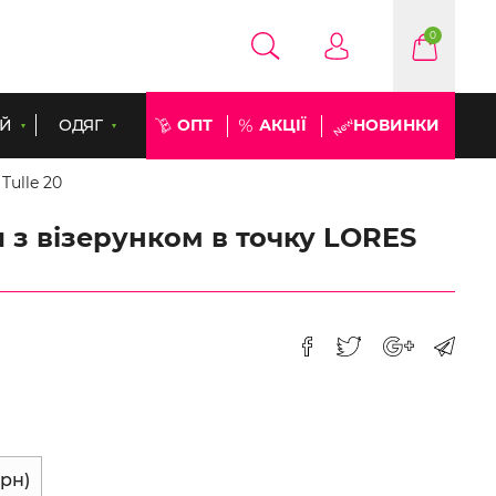
0
ЕЙ
ОДЯГ
ОПТ
АКЦІЇ
НОВИНКИ
Tulle 20
 з візерунком в точку LORES
рн)