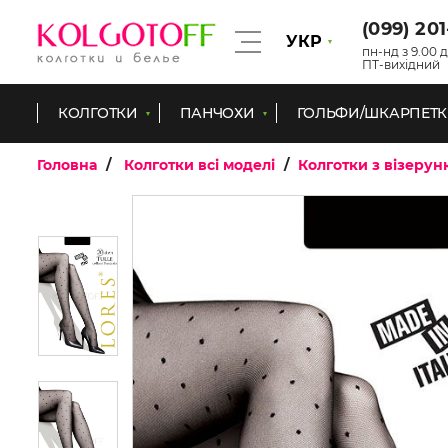
(099) 20
УКР
пн-нд з 9.00 д
ПТ-вихідний
КОЛГОТКИ
ПАНЧОХИ
ГОЛЬФИ/ШКАРПЕТ
Головна
Колготки всі моделі
Колготки з візерун