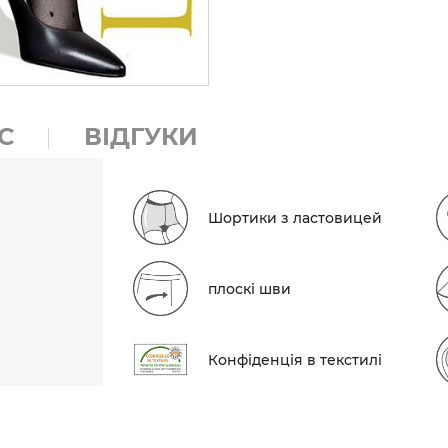
С
ВІДГУКИ
Шортики з ластовицей
плоскі шви
Конфіденція в текстилі