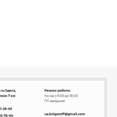
 м.Одеса,
Режим роботи:
нок 7 км
пн-нд з 9.00 до 18.00
ПТ-вихідний
01-29-05
ua.kolgotoff@gmail.com
85-76-04