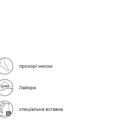
прозорі миски
Лайкра
спеціальна вставка