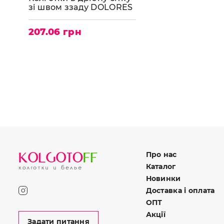
зі швом ззаду DOLORES
Elen rete
207.06 грн
Про нас
Каталог
Новинки
Доставка і оплата
ОПТ
Акції
Задати питання