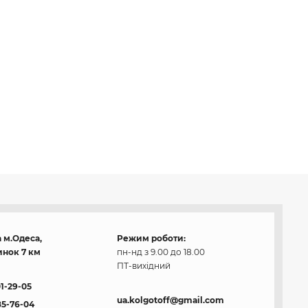
 м.Одеса,
Режим роботи:
нок 7 км
пн-нд з 9.00 до 18.00
ПТ-вихідний
01-29-05
ua.kolgotoff@gmail.com
85-76-04