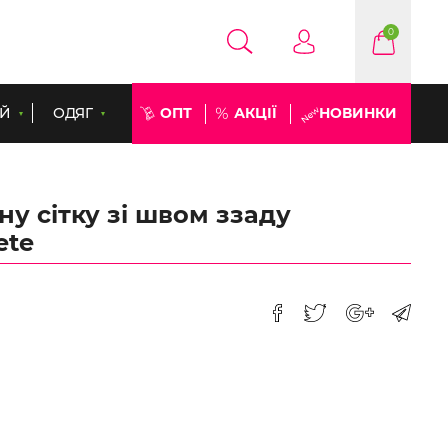
0
ЕЙ
ОДЯГ
ОПТ
АКЦІЇ
НОВИНКИ
ну сітку зі швом ззаду
ete