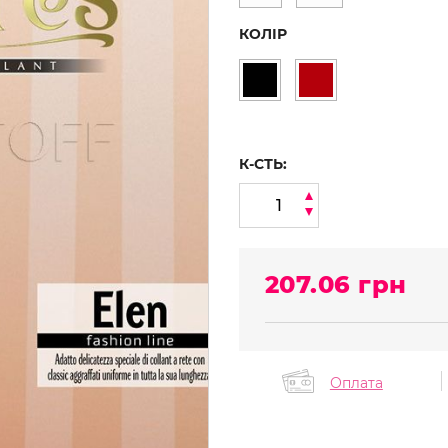
КОЛІР
К-СТЬ:
207.06
грн
Оплата