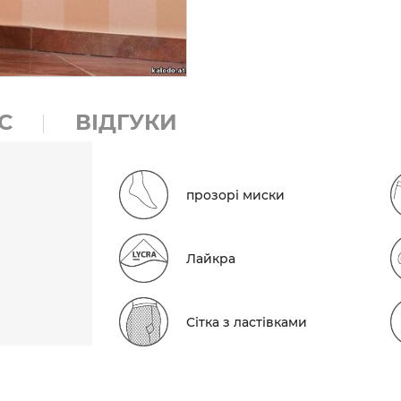
С
ВІДГУКИ
прозорі миски
Лайкра
Сітка з ластівками