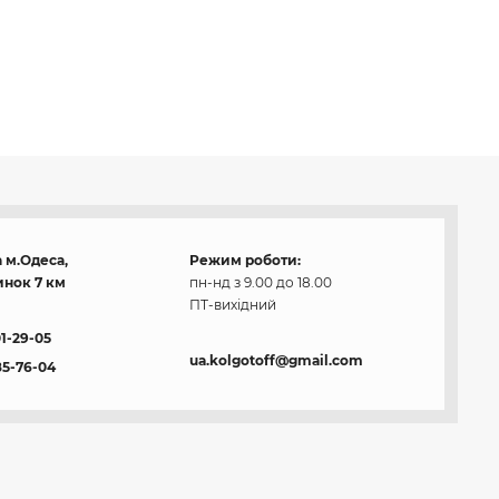
 м.Одеса,
Режим роботи:
нок 7 км
пн-нд з 9.00 до 18.00
ПТ-вихідний
01-29-05
ua.kolgotoff@gmail.com
85-76-04