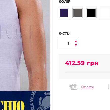
КОЛІР
К-СТЬ:
412.59
грн
Оплата