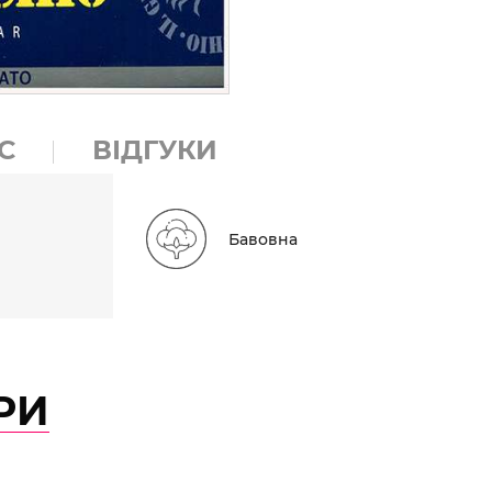
С
ВІДГУКИ
Бавовна
РИ