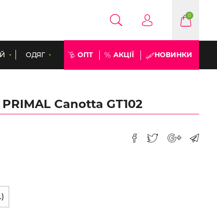
0
ЕЙ
ОДЯГ
ОПТ
АКЦІЇ
НОВИНКИ
 PRIMAL Canotta GT102
)