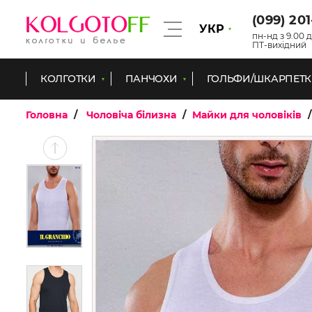
(099) 20
УКР
пн-нд з 9.00 д
ПТ-вихідний
КОЛГОТКИ
ПАНЧОХИ
ГОЛЬФИ/ШКАРПЕТ
Головна
Чоловіча білизна
Майки для чоловіків