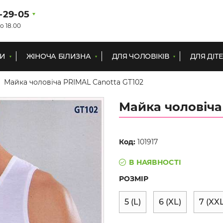
1-29-05
о 18.00
КИ
ЖІНОЧА БІЛИЗНА
ДЛЯ ЧОЛОВІКІВ
ДЛЯ ДІТ
Майка чоловіча PRIMAL Canotta GT102
Майка чоловіча
Код:
101917
В НАЯВНОСТІ
РОЗМІР
5 (L)
6 (XL)
7 (XXL