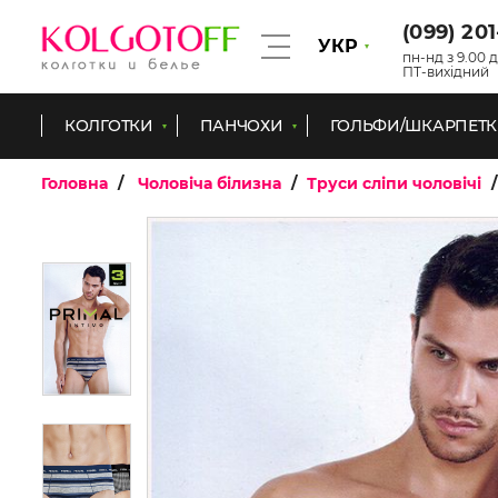
(099) 20
УКР
пн-нд з 9.00 д
ПТ-вихідний
КОЛГОТКИ
ПАНЧОХИ
ГОЛЬФИ/ШКАРПЕТ
Головна
Чоловіча білизна
Труси сліпи чоловічі