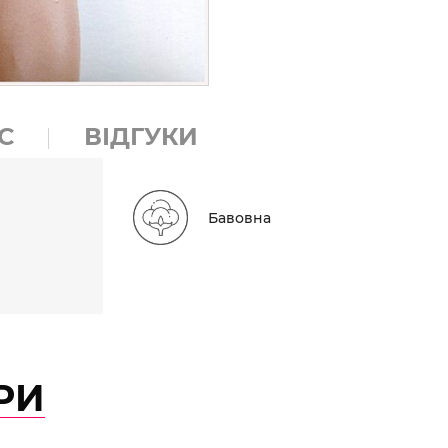
С
ВІДГУКИ
Бавовна
РИ