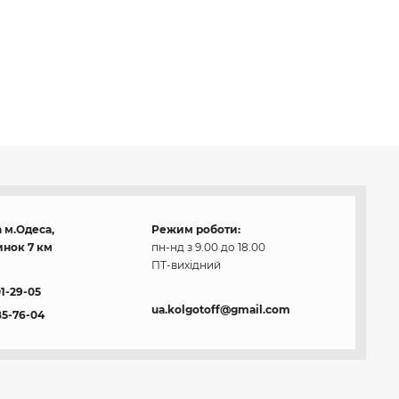
 м.Одеса,
Режим роботи:
нок 7 км
пн-нд з 9.00 до 18.00
ПТ-вихідний
01-29-05
ua.kolgotoff@gmail.com
85-76-04