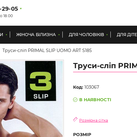
1-29-05
о 18.00
КИ
ЖІНОЧА БІЛИЗНА
ДЛЯ ЧОЛОВІКІВ
ДЛЯ ДІТ
Труси-сліп PRIMAL SLIP UOMO ART S185
Труси-сліп PRI
Код:
103067
В НАЯВНОСТІ
Розмірна сітка
РОЗМІР