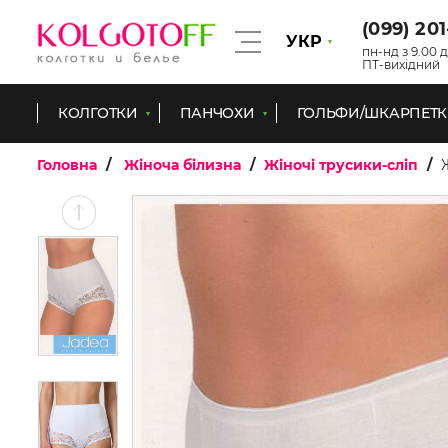
(099) 20
УКР
пн-нд з 9.00 д
ПТ-вихідний
КОЛГОТКИ
ПАНЧОХИ
ГОЛЬФИ/ШКАРПЕТ
Головна
Жіноча білизна
Жіночі трусики-сліп