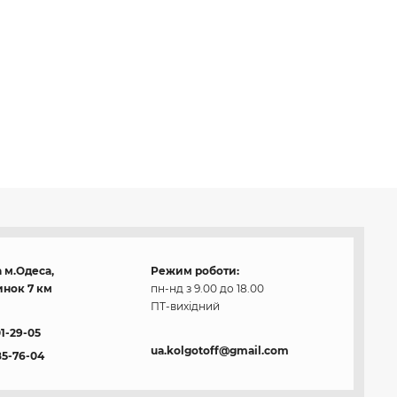
 м.Одеса,
Режим роботи:
нок 7 км
пн-нд з 9.00 до 18.00
ПТ-вихідний
01-29-05
ua.kolgotoff@gmail.com
85-76-04