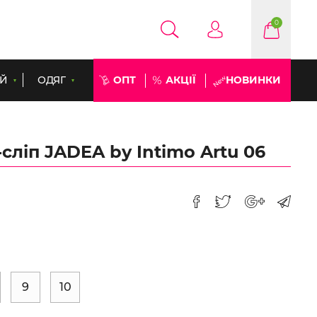
0
ЕЙ
ОДЯГ
ОПТ
АКЦІЇ
НОВИНКИ
сліп JADEA by Intimo Artu 06
9
10