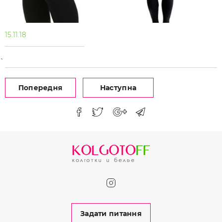
15.11.18
`
Попередня
Наступна
Задати питання