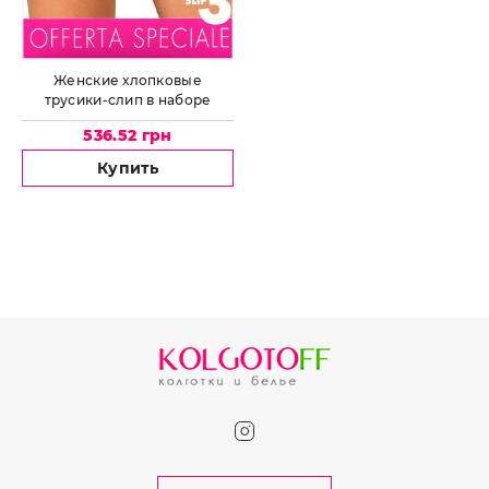
Женские хлопковые
трусики-слип в наборе
JADEA by Intimo Artu
536.52 грн
Rebecca
Купить